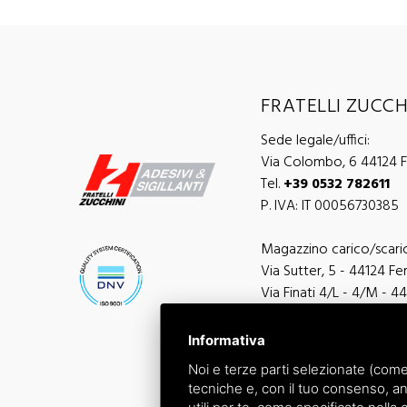
FRATELLI ZUCCHI
Sede legale/uffici:
Via Colombo, 6 44124 Fe
Tel.
+39 0532 782611
P. IVA: IT 00056730385
Magazzino carico/scari
Via Sutter, 5 - 44124 Ferr
Via Finati 4/L - 4/M - 44
Informativa
Noi e terze parti selezionate (come
tecniche e, con il tuo consenso, an