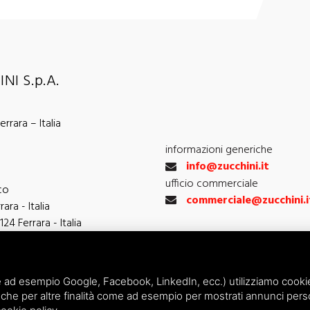
NI S.p.A.
rrara – Italia
informazioni generiche
info@zucchini.it
ufficio commerciale
co
commerciale@zucchini.i
ara - Italia
124 Ferrara - Italia
 ad esempio Google, Facebook, LinkedIn, ecc.) utilizziamo cookie o
che per altre finalità come ad esempio per mostrati annunci perso