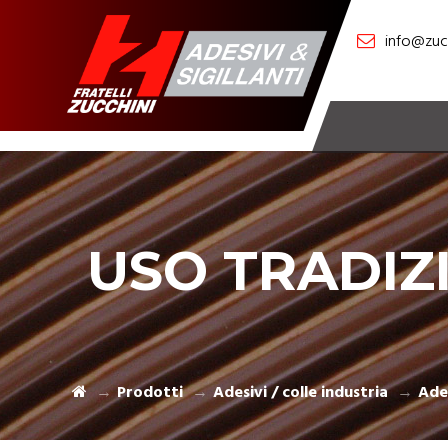
info@zucc
USO TRADIZ
Prodotti
Adesivi / colle industria
Ades