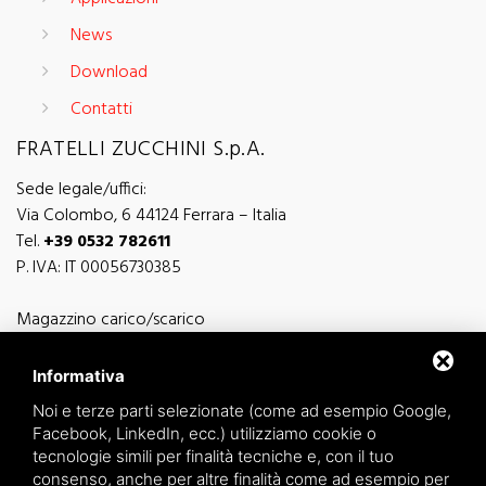
News
Download
Contatti
FRATELLI ZUCCHINI S.p.A.
Sede legale/uffici:
Via Colombo, 6 44124 Ferrara – Italia
Tel.
+39 0532 782611
P. IVA: IT 00056730385
Magazzino carico/scarico
Via Sutter, 5 - 44124 Ferrara - Italia
Via Finati 4/L - 4/M - 44124 Ferrara - Italia
Informativa
Noi e terze parti selezionate (come ad esempio Google,
Facebook, LinkedIn, ecc.) utilizziamo cookie o
tecnologie simili per finalità tecniche e, con il tuo
consenso, anche per altre finalità come ad esempio per
informazioni generiche