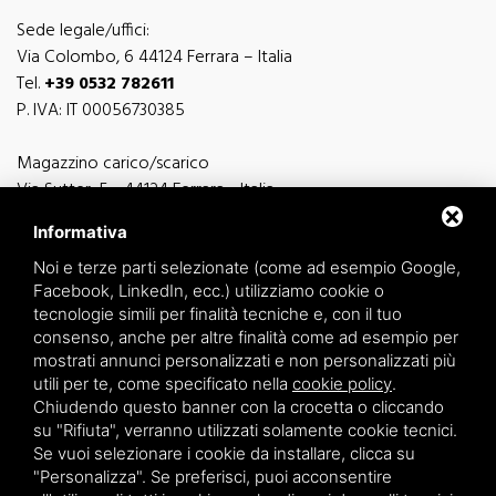
Sede legale/uffici:
Via Colombo, 6 44124 Ferrara – Italia
Tel.
+39 0532 782611
P. IVA: IT 00056730385
Magazzino carico/scarico
Via Sutter, 5 - 44124 Ferrara - Italia
Via Finati 4/L - 4/M - 44124 Ferrara - Italia
Informativa
Noi e terze parti selezionate (come ad esempio Google,
Facebook, LinkedIn, ecc.) utilizziamo cookie o
tecnologie simili per finalità tecniche e, con il tuo
consenso, anche per altre finalità come ad esempio per
informazioni generiche
mostrati annunci personalizzati e non personalizzati più
info@zucchini.it
utili per te, come specificato nella
cookie policy
.
ufficio commerciale
Chiudendo questo banner con la crocetta o cliccando
commerciale@zucchini.it
su "Rifiuta", verranno utilizzati solamente cookie tecnici.
Se vuoi selezionare i cookie da installare, clicca su
"Personalizza". Se preferisci, puoi acconsentire