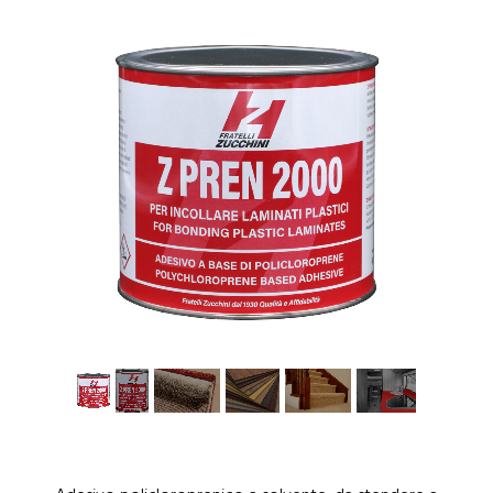
1
/
7