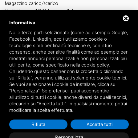
Magazzino carico/scarico
Via Sutter, 5 - 44124 Ferrara - Italia
Via Finati 4/L - 4/M - 44124 Ferrara - Italia
Informativa
Noi e terze parti selezionate (come ad esempio Google,
Facebook, LinkedIn, ecc.) utilizziamo cookie o
tecnologie simili per finalità tecniche e, con il tuo
consenso, anche per altre finalità come ad esempio per
informazioni generiche
mostrati annunci personalizzati e non personalizzati più
info@zucchini.it
utili per te, come specificato nella
cookie policy
.
ufficio commerciale
Chiudendo questo banner con la crocetta o cliccando
commerciale@zucchini.it
su "Rifiuta", verranno utilizzati solamente cookie tecnici.
Se vuoi selezionare i cookie da installare, clicca su
"Personalizza". Se preferisci, puoi acconsentire
all'utilizzo di tutti i cookie, anche diversi da quelli tecnici,
Privacy
/
Sitemap
cliccando su "Accetta tutti". In qualsiasi momento potrai
modificare la scelta effettuata.
Rifiuta
Accetta tutti
Personalizza