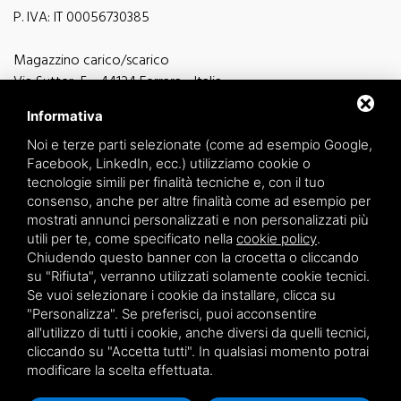
P. IVA: IT 00056730385
Magazzino carico/scarico
Via Sutter, 5 - 44124 Ferrara - Italia
Via Finati 4/L - 4/M - 44124 Ferrara - Italia
Informativa
Noi e terze parti selezionate (come ad esempio Google,
Facebook, LinkedIn, ecc.) utilizziamo cookie o
tecnologie simili per finalità tecniche e, con il tuo
consenso, anche per altre finalità come ad esempio per
informazioni generiche
mostrati annunci personalizzati e non personalizzati più
info@zucchini.it
utili per te, come specificato nella
cookie policy
.
ufficio commerciale
Chiudendo questo banner con la crocetta o cliccando
commerciale@zucchini.it
su "Rifiuta", verranno utilizzati solamente cookie tecnici.
Se vuoi selezionare i cookie da installare, clicca su
"Personalizza". Se preferisci, puoi acconsentire
all'utilizzo di tutti i cookie, anche diversi da quelli tecnici,
Privacy
/
Sitemap
cliccando su "Accetta tutti". In qualsiasi momento potrai
modificare la scelta effettuata.