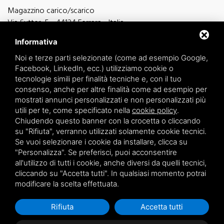
Magazzino carico/scarico
Via Sutter, 5 - 44124 Ferrara - Italia
Via Finati 4/L - 4/M - 44124 Ferrara - Italia
Informativa
Noi e terze parti selezionate (come ad esempio Google,
Facebook, LinkedIn, ecc.) utilizziamo cookie o
tecnologie simili per finalità tecniche e, con il tuo
consenso, anche per altre finalità come ad esempio per
informazioni generiche
mostrati annunci personalizzati e non personalizzati più
info@zucchini.it
utili per te, come specificato nella
cookie policy
.
ufficio commerciale
Chiudendo questo banner con la crocetta o cliccando
commerciale@zucchini.it
su "Rifiuta", verranno utilizzati solamente cookie tecnici.
Se vuoi selezionare i cookie da installare, clicca su
"Personalizza". Se preferisci, puoi acconsentire
all'utilizzo di tutti i cookie, anche diversi da quelli tecnici,
Privacy
/
Sitemap
cliccando su "Accetta tutti". In qualsiasi momento potrai
modificare la scelta effettuata.
Rifiuta
Accetta tutti