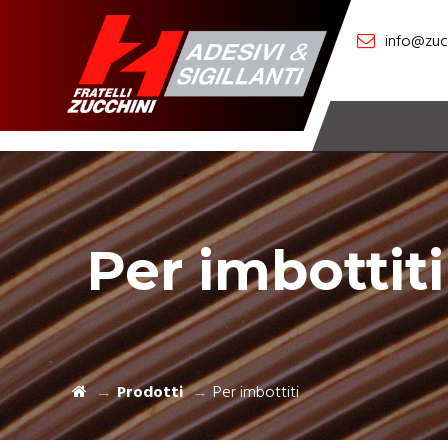
info@zucc
Per imbottiti
Prodotti
Per imbottiti