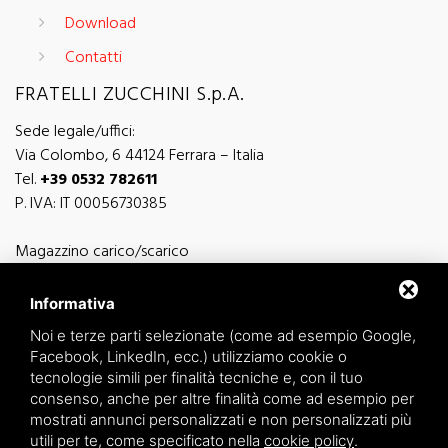
Download
Contatti
FRATELLI ZUCCHINI S.p.A.
Sede legale/uffici:
Via Colombo, 6 44124 Ferrara – Italia
Tel.
+39 0532 782611
P. IVA: IT 00056730385
Magazzino carico/scarico
Via Sutter, 5 - 44124 Ferrara - Italia
Via Finati 4/L - 4/M - 44124 Ferrara - Italia
Informativa
Noi e terze parti selezionate (come ad esempio Google,
Facebook, LinkedIn, ecc.) utilizziamo cookie o
tecnologie simili per finalità tecniche e, con il tuo
consenso, anche per altre finalità come ad esempio per
informazioni generiche
mostrati annunci personalizzati e non personalizzati più
info@zucchini.it
utili per te, come specificato nella
cookie policy
.