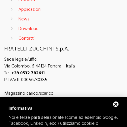
Prodotti
Applicazioni
News
Download
Contatti
FRATELLI ZUCCHINI S.p.A.
Sede legale/uffici:
Via Colombo, 6 44124 Ferrara – Italia
Tel.
+39 0532 782611
P. IVA: IT 00056730385
Magazzino carico/scarico
Via Sutter, 5 - 44124 Ferrara - Italia
Via Finati 4/L - 4/M - 44124 Ferrara - Italia
Informativa
Noi e terze parti selezionate (come ad esempio Google,
Facebook, LinkedIn, ecc.) utilizziamo cookie o