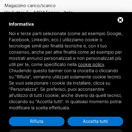
Magazzino carico/scarico
Via Sutter, 5 - 44124 Ferrara - Italia
Via Finati 4/L - 4/M - 44124 Ferrara - Italia
Informativa
Noi e terze parti selezionate (come ad esempio Google,
Facebook, LinkedIn, ecc.) utilizziamo cookie o
tecnologie simili per finalità tecniche e, con il tuo
consenso, anche per altre finalità come ad esempio per
informazioni generiche
mostrati annunci personalizzati e non personalizzati più
info@zucchini.it
utili per te, come specificato nella
cookie policy
.
ufficio commerciale
Chiudendo questo banner con la crocetta o cliccando
commerciale@zucchini.it
su "Rifiuta", verranno utilizzati solamente cookie tecnici.
Se vuoi selezionare i cookie da installare, clicca su
"Personalizza". Se preferisci, puoi acconsentire
all'utilizzo di tutti i cookie, anche diversi da quelli tecnici,
Privacy
/
Sitemap
cliccando su "Accetta tutti". In qualsiasi momento potrai
modificare la scelta effettuata.
Rifiuta
Accetta tutti