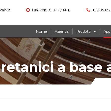
hini.it
Lun-Ven: 8:30-13 / 14-17
+39 0532 7
Home
Azienda
Prodotti
Appl
uretanici a base