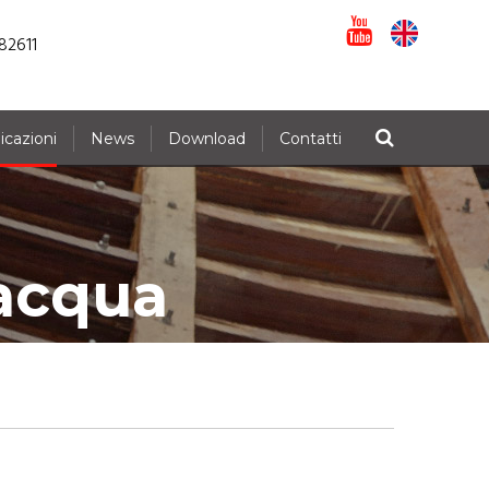
82611
icazioni
News
Download
Contatti
 acqua