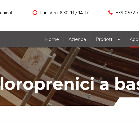
hini.it
Lun-Ven: 8:30-13 / 14-17
+39 0532 7
Home
Azienda
Prodotti
Appl
cloroprenici a b