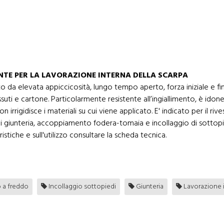
TE PER LA LAVORAZIONE INTERNA DELLA SCARPA
 da elevata appiccicosità, lungo tempo aperto, forza iniziale e fin
ssuti e cartone. Particolarmente resistente all’ingiallimento, è idon
 irrigidisce i materiali su cui viene applicato. E' indicato per il ri
i giunteria, accoppiamento fodera-tomaia e incollaggio di sottopied
istiche e sull'utilizzo consultare la scheda tecnica.
o a freddo
Incollaggio sottopiedi
Giunteria
Lavorazione i