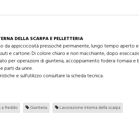
ERNA DELLA SCARPA E PELLETTERIA
to da appiccicosità pressochè permanente, lungo tempo aperto e b
ssuti e cartone. Di colore chiaro e non macchiante, dopo essiccazio
ndicato per operazioni di giunteria, accoppiamento fodera-tomaia e 
e parti da unire.
istiche e sull'utilizzo consultare la scheda tecnica.
o a freddo
Giunteria
Lavorazione interna della scarpa