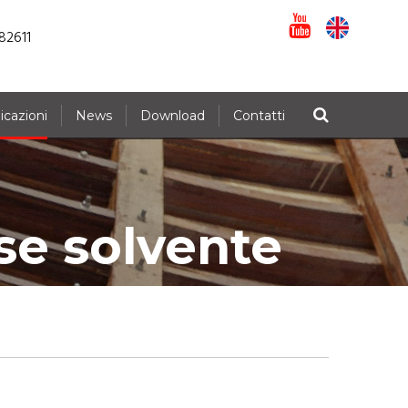
82611
icazioni
News
Download
Contatti
ase solvente