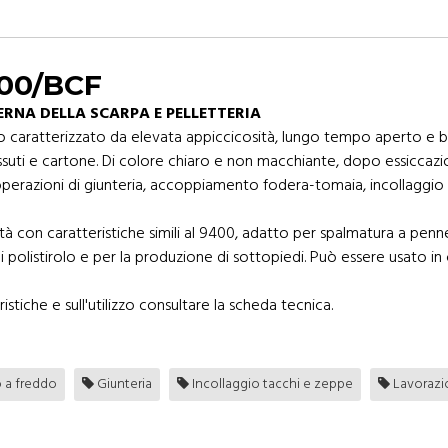
9400/BCF
ERNA DELLA SCARPA E PELLETTERIA
o caratterizzato da elevata appiccicosità, lungo tempo aperto e bu
ssuti e cartone. Di colore chiaro e non macchiante, dopo essiccazion
operazioni di giunteria, accoppiamento fodera-tomaia, incollaggio di
à con caratteristiche simili al 9400, adatto per spalmatura a pennel
di polistirolo e per la produzione di sottopiedi. Può essere usato 
istiche e sull'utilizzo consultare la scheda tecnica.
o a freddo
Giunteria
Incollaggio tacchi e zeppe
Lavorazio