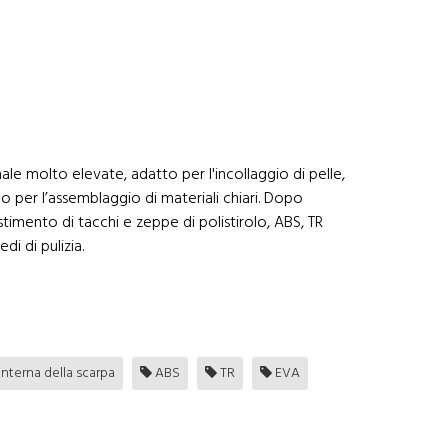
ale molto elevate, adatto per l'incollaggio di pelle,
eo per l’assemblaggio di materiali chiari. Dopo
vestimento di tacchi e zeppe di polistirolo, ABS, TR
i di pulizia.
nterna della scarpa
ABS
TR
EVA