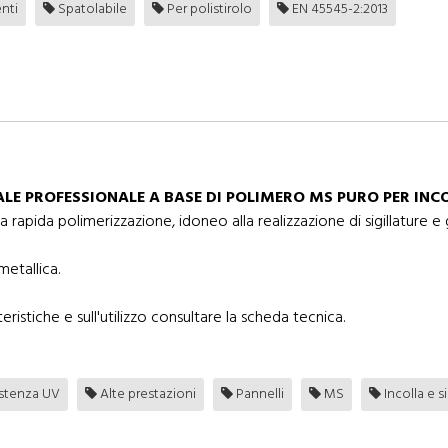
nti
Spatolabile
Per polistirolo
EN 45545-2:2013
LE PROFESSIONALE A BASE DI POLIMERO MS PURO PER INC
pida polimerizzazione, idoneo alla realizzazione di sigillature e 
metallica.
eristiche e sull'utilizzo consultare la scheda tecnica.
stenza UV
Alte prestazioni
Pannelli
MS
Incolla e si