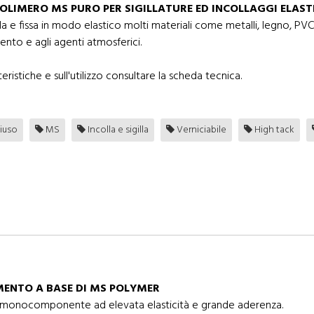
 POLIMERO MS PURO PER SIGILLATURE ED INCOLLAGGI ELAST
a e fissa in modo elastico molti materiali come metalli, legno, PVC, 
mento e agli agenti atmosferici.
eristiche e sull'utilizzo consultare la scheda tecnica.
iuso
MS
Incolla e sigilla
Verniciabile
High tack
IMENTO A BASE DI MS POLYMER
, monocomponente ad elevata elasticità e grande aderenza.