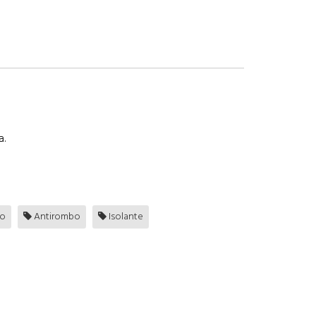
a.
zo
Antirombo
Isolante