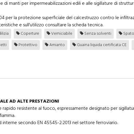
ione di manti per impermeabilizzazioni edili e alle sigillature di str
er la protezione superficiale del calcestruzzo contro le infiltrazi
eristiche e sull'utilizzo consultare la scheda tecnica.
ilizia
Coperture
Verniciabile
Senza solventi
Spato
etti
Protettivo
Amianto
Guaina liquida certificata CE
ALE AD ALTE PRESTAZIONI
pido resistente al fuoco, espressamente designato per sigillatura e
 fiamma.
ed interne secondo EN 45545-2:2013 nel settore ferroviario.