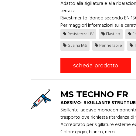
Adatto alla sigillatura e alla riparaz
terrazzi.
Rivestimento idoneo secondo EN 1504 p
Per maggiori informazioni sulle caratt
Resistenza UV
Elastico
Ed
Guaina MS
Pennellabile
T
scheda prodotto
MS TECHNO FR
ADESIVO- SIGILLANTE STRUTTUR
Sigillante-adesivo monocomponente ra
trasporto ove richiesta ritardanza di
Accreditato per sigillature esterne 
Colori: grigio, bianco, nero.