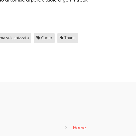
do di tomaie di pelle a suole di gomma SBR
a vulcanizzata
Cuoio
Thunit
Home