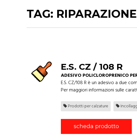
TAG:
RIPARAZIONE
E.S. CZ / 108 R
ADESIVO POLICLOROPRENICO PE
E.S. CZ/108 R è un adesivo a due com
Per maggiori informazioni sulle caratt
Prodotti per calzature
Incollag
scheda prodotto