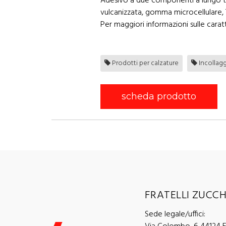
Adesivo a due componenti a lungo te
vulcanizzata, gomma microcellulare, 
Per maggiori informazioni sulle caratt
Prodotti per calzature
Incollag
scheda prodotto
FRATELLI ZUCCHI
Sede legale/uffici: