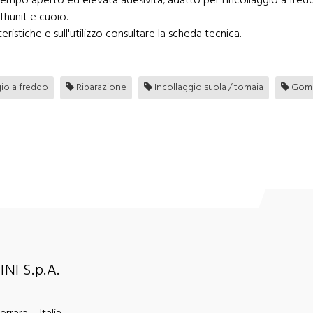
mpo aperto ed elevata adesività, adatto per l'incollaggio a fred
Thunit e cuoio.
eristiche e sull'utilizzo consultare la scheda tecnica.
gio a freddo
Riparazione
Incollaggio suola / tomaia
Gomm
NI S.p.A.