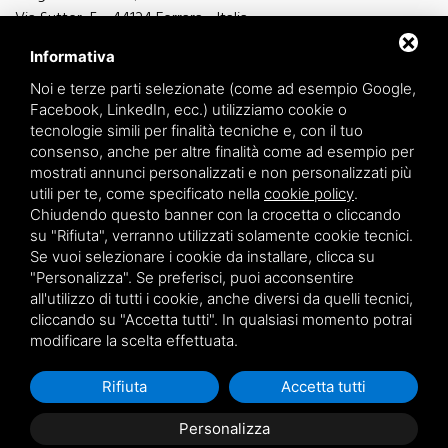
Via Sutter, 5 - 44124 Ferrara - Italia
Via Finati 4/L - 4/M - 44124 Ferrara - Italia
Informativa
Noi e terze parti selezionate (come ad esempio Google,
Facebook, LinkedIn, ecc.) utilizziamo cookie o
tecnologie simili per finalità tecniche e, con il tuo
consenso, anche per altre finalità come ad esempio per
informazioni generiche
mostrati annunci personalizzati e non personalizzati più
info@zucchini.it
utili per te, come specificato nella
cookie policy
.
ufficio commerciale
Chiudendo questo banner con la crocetta o cliccando
commerciale@zucchini.it
su "Rifiuta", verranno utilizzati solamente cookie tecnici.
Se vuoi selezionare i cookie da installare, clicca su
"Personalizza". Se preferisci, puoi acconsentire
all'utilizzo di tutti i cookie, anche diversi da quelli tecnici,
Privacy
/
Sitemap
cliccando su "Accetta tutti". In qualsiasi momento potrai
modificare la scelta effettuata.
Rifiuta
Accetta tutti
Personalizza