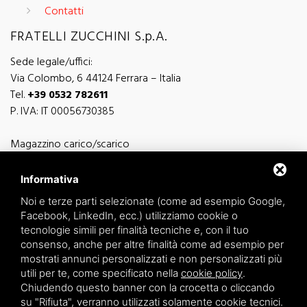
Contatti
FRATELLI ZUCCHINI S.p.A.
Sede legale/uffici:
Via Colombo, 6 44124 Ferrara – Italia
Tel.
+39 0532 782611
P. IVA: IT 00056730385
Magazzino carico/scarico
Via Sutter, 5 - 44124 Ferrara - Italia
Via Finati 4/L - 4/M - 44124 Ferrara - Italia
Informativa
Noi e terze parti selezionate (come ad esempio Google,
Facebook, LinkedIn, ecc.) utilizziamo cookie o
tecnologie simili per finalità tecniche e, con il tuo
consenso, anche per altre finalità come ad esempio per
informazioni generiche
mostrati annunci personalizzati e non personalizzati più
info@zucchini.it
utili per te, come specificato nella
cookie policy
.
ufficio commerciale
Chiudendo questo banner con la crocetta o cliccando
commerciale@zucchini.it
su "Rifiuta", verranno utilizzati solamente cookie tecnici.