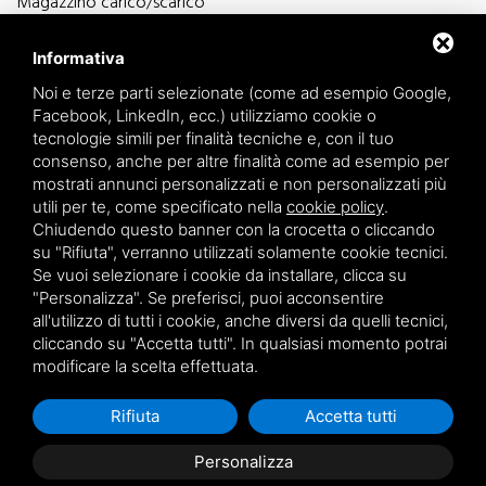
Magazzino carico/scarico
Via Sutter, 5 - 44124 Ferrara - Italia
Via Finati 4/L - 4/M - 44124 Ferrara - Italia
Informativa
Noi e terze parti selezionate (come ad esempio Google,
Facebook, LinkedIn, ecc.) utilizziamo cookie o
tecnologie simili per finalità tecniche e, con il tuo
consenso, anche per altre finalità come ad esempio per
informazioni generiche
mostrati annunci personalizzati e non personalizzati più
info@zucchini.it
utili per te, come specificato nella
cookie policy
.
ufficio commerciale
Chiudendo questo banner con la crocetta o cliccando
commerciale@zucchini.it
su "Rifiuta", verranno utilizzati solamente cookie tecnici.
Se vuoi selezionare i cookie da installare, clicca su
"Personalizza". Se preferisci, puoi acconsentire
all'utilizzo di tutti i cookie, anche diversi da quelli tecnici,
Privacy
/
Sitemap
cliccando su "Accetta tutti". In qualsiasi momento potrai
modificare la scelta effettuata.
Rifiuta
Accetta tutti
Personalizza