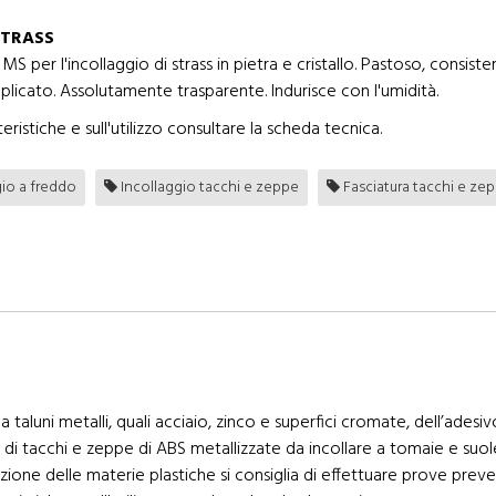
STRASS
MS per l'incollaggio di strass in pietra e cristallo. Pastoso, consis
pplicato. Assolutamente trasparente. Indurisce con l'umidità.
eristiche e sull'utilizzo consultare la scheda tecnica.
gio a freddo
Incollaggio tacchi e zeppe
Fasciatura tacchi e ze
 taluni metalli, quali acciaio, zinco e superfici cromate, dell’ad
di tacchi e zeppe di ABS metallizzate da incollare a tomaie e suole
zazione delle materie plastiche si consiglia di effettuare prove preve