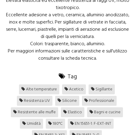
Elevata elasticità ed eccellente resistenza ai raggi UV, molto
tixotropico.
Eccellente adesione a vetro, ceramica, alluminio anodizzato,
inox e molte superfici. Per sigillature di vetrate in facciata,
serre, lucernari, piastrelle, impianti di aerazione ad esclusione
di quelli per la verniciatura.
Colori: trasparente, bianco, alluminio.
Per maggiori informazioni sulle caratteristiche e sull'utilizzo
consultare la scheda tecnica.
Tag
Alte temperature
Acetico
Sigillante
Resistenza UV
Silicone
Professionale
Resistente alle muffe
Elastico
Bagni e cucine
Umidità
180°C
EN 15651-1: F-EXT-INT