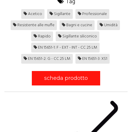
Tag
Acetico
Sigillante
Professionale
Resistente alle muffe
Bagni e cucine
Umidità
Rapido
Sigillante siliconico
EN 15651-1: F - EXT - INT - CC 25 LM
EN 15651-2: G - CC 25 LM
EN 15651-3: XS1
scheda prodotto