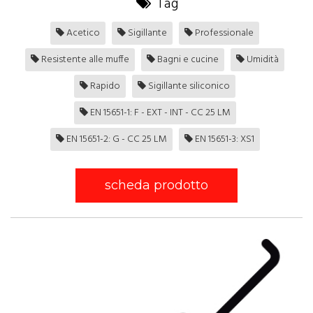
Tag
Acetico
Sigillante
Professionale
Resistente alle muffe
Bagni e cucine
Umidità
Rapido
Sigillante siliconico
EN 15651-1: F - EXT - INT - CC 25 LM
EN 15651-2: G - CC 25 LM
EN 15651-3: XS1
scheda prodotto