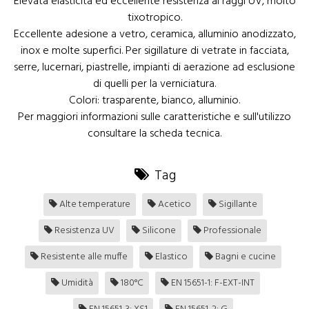
Elevata elasticità ed eccellente resistenza ai raggi UV, molto
tixotropico.
Eccellente adesione a vetro, ceramica, alluminio anodizzato,
inox e molte superfici. Per sigillature di vetrate in facciata,
serre, lucernari, piastrelle, impianti di aerazione ad esclusione
di quelli per la verniciatura.
Colori: trasparente, bianco, alluminio.
Per maggiori informazioni sulle caratteristiche e sull'utilizzo
consultare la scheda tecnica.
Tag
Alte temperature
Acetico
Sigillante
Resistenza UV
Silicone
Professionale
Resistente alle muffe
Elastico
Bagni e cucine
Umidità
180°C
EN 15651-1: F-EXT-INT