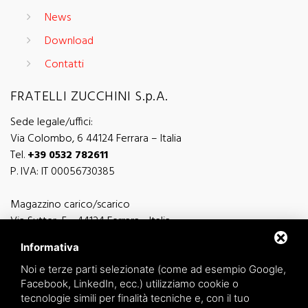
News
Download
Contatti
FRATELLI ZUCCHINI S.p.A.
Sede legale/uffici:
Via Colombo, 6 44124 Ferrara – Italia
Tel.
+39 0532 782611
P. IVA: IT 00056730385
Magazzino carico/scarico
Via Sutter, 5 - 44124 Ferrara - Italia
Via Finati 4/L - 4/M - 44124 Ferrara - Italia
Informativa
Noi e terze parti selezionate (come ad esempio Google,
Facebook, LinkedIn, ecc.) utilizziamo cookie o
tecnologie simili per finalità tecniche e, con il tuo