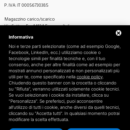
P. IVA: IT 00056730385
Magazzino carico/scarico
Via Sutter, 5 - 44124 Ferrara - Italia
Via Finati 4/L - 4/M - 44124 Ferrara - Italia
Informativa
Noi e terze parti selezionate (come ad esempio Google,
Facebook, LinkedIn, ecc.) utilizziamo cookie o
tecnologie simili per finalità tecniche e, con il tuo
consenso, anche per altre finalità come ad esempio per
informazioni generiche
mostrati annunci personalizzati e non personalizzati più
info@zucchini.it
utili per te, come specificato nella
cookie policy
.
ufficio commerciale
Chiudendo questo banner con la crocetta o cliccando
commerciale@zucchini.it
su "Rifiuta", verranno utilizzati solamente cookie tecnici.
Se vuoi selezionare i cookie da installare, clicca su
"Personalizza". Se preferisci, puoi acconsentire
all'utilizzo di tutti i cookie, anche diversi da quelli tecnici,
Privacy
/
Sitemap
cliccando su "Accetta tutti". In qualsiasi momento potrai
modificare la scelta effettuata.