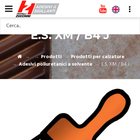
Cerca...
E.S. XM / B4 J
Prodotti
Prodotti per calzature
Adesivi poliuretanici a solvente
E.S. XM / B4 J