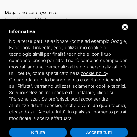
Magazzino carico/scarico
Via Sutter, 5 - 44124 Ferrara - Italia
Via Finati 4/L - 4/M - 44124 Ferrara - Italia
Informativa
Noi e terze parti selezionate (come ad esempio Google,
Facebook, LinkedIn, ecc.) utilizziamo cookie o
tecnologie simili per finalità tecniche e, con il tuo
consenso, anche per altre finalità come ad esempio per
informazioni generiche
mostrati annunci personalizzati e non personalizzati più
info@zucchini.it
utili per te, come specificato nella
cookie policy
.
ufficio commerciale
Chiudendo questo banner con la crocetta o cliccando
commerciale@zucchini.it
su "Rifiuta", verranno utilizzati solamente cookie tecnici.
Se vuoi selezionare i cookie da installare, clicca su
"Personalizza". Se preferisci, puoi acconsentire
all'utilizzo di tutti i cookie, anche diversi da quelli tecnici,
Privacy
/
Sitemap
cliccando su "Accetta tutti". In qualsiasi momento potrai
modificare la scelta effettuata.
Rifiuta
Accetta tutti