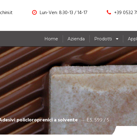
hini.it
Lun-Ven: 8:30-13 / 14-17
+39 0532 7
Home
Azienda
Prodotti
Appl
Adesivi policloroprenici a solvente
E.S. 599 / S