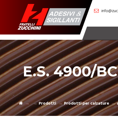
info@zucc
E.S. 4900/B
Prodotti
Prodotti per calzature