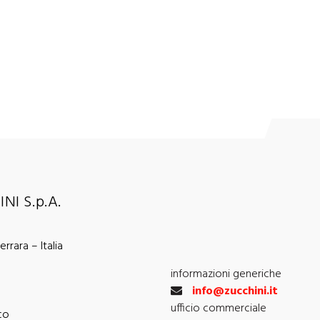
NI S.p.A.
rrara – Italia
informazioni generiche
info@zucchini.it
ufficio commerciale
co