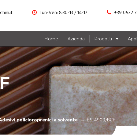
hini.it
Lun-Ven: 8:30-13 / 14-17
+39 0532 7
Home
Azienda
Prodotti
Appl
CF
Adesivi policloroprenici a solvente
E.S. 4900/BCF