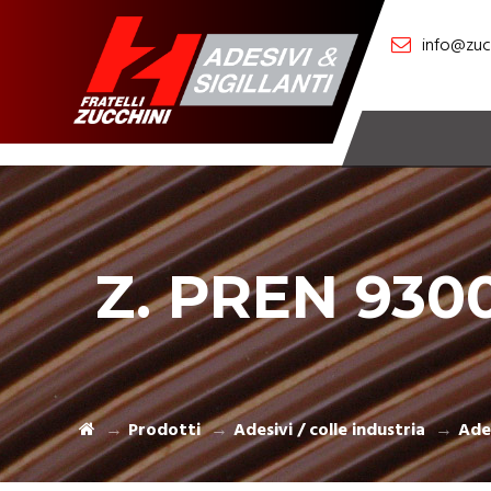
info@zucc
Z. PREN 930
Prodotti
Adesivi / colle industria
Ades