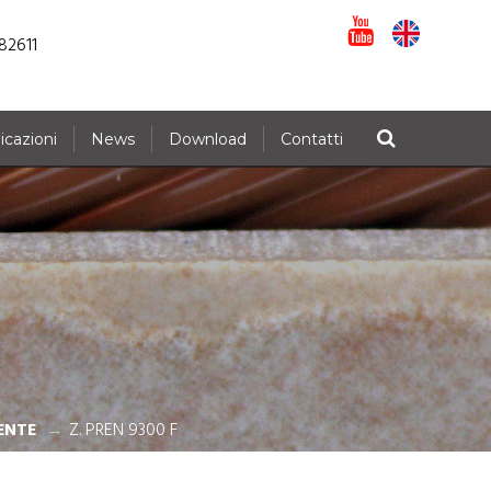
82611
icazioni
News
Download
Contatti
ENTE
Z. PREN 9300 F