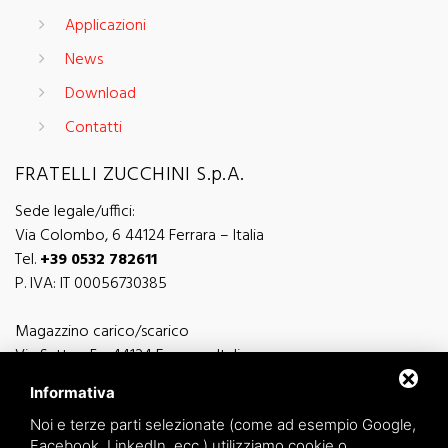
Applicazioni
News
Download
Contatti
FRATELLI ZUCCHINI S.p.A.
Sede legale/uffici:
Via Colombo, 6 44124 Ferrara – Italia
Tel.
+39 0532 782611
P. IVA: IT 00056730385
Magazzino carico/scarico
Via Sutter, 5 - 44124 Ferrara - Italia
Via Finati 4/L - 4/M - 44124 Ferrara - Italia
Informativa
Noi e terze parti selezionate (come ad esempio Google,
Facebook, LinkedIn, ecc.) utilizziamo cookie o