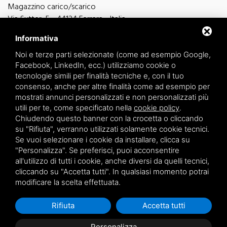
Magazzino carico/scarico
Via Sutter, 5 - 44124 Ferrara - Italia
Via Finati 4/L - 4/M - 44124 Ferrara - Italia
Informativa
Noi e terze parti selezionate (come ad esempio Google,
Facebook, LinkedIn, ecc.) utilizziamo cookie o
tecnologie simili per finalità tecniche e, con il tuo
consenso, anche per altre finalità come ad esempio per
informazioni generiche
mostrati annunci personalizzati e non personalizzati più
info@zucchini.it
utili per te, come specificato nella
cookie policy
.
ufficio commerciale
Chiudendo questo banner con la crocetta o cliccando
commerciale@zucchini.it
su "Rifiuta", verranno utilizzati solamente cookie tecnici.
Se vuoi selezionare i cookie da installare, clicca su
"Personalizza". Se preferisci, puoi acconsentire
all'utilizzo di tutti i cookie, anche diversi da quelli tecnici,
Privacy
/
Sitemap
cliccando su "Accetta tutti". In qualsiasi momento potrai
modificare la scelta effettuata.
Rifiuta
Accetta tutti
Personalizza