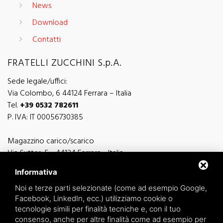
News
Download
Contatti
FRATELLI ZUCCHINI S.p.A.
Sede legale/uffici:
Via Colombo, 6 44124 Ferrara – Italia
Tel.
+39 0532 782611
P. IVA: IT 00056730385
Magazzino carico/scarico
Via Sutter, 5 - 44124 Ferrara - Italia
Via Finati 4/L - 4/M - 44124 Ferrara - Italia
Informativa
Noi e terze parti selezionate (come ad esempio Google,
Facebook, LinkedIn, ecc.) utilizziamo cookie o
tecnologie simili per finalità tecniche e, con il tuo
consenso, anche per altre finalità come ad esempio per
informazioni generiche